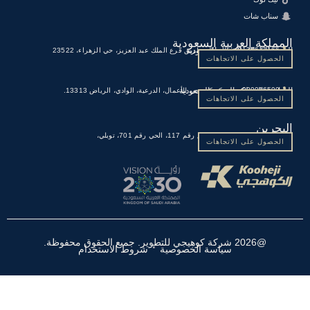
سناب شات
المملكة العربية السعودية
0136611166
الخبر، المملكة العربية السعودية
مركز كوهيجي للأعمال، طريق فرع الملك عبد العزيز، حي الزهراء، 23522
الحصول على الاتجاهات
920016590
الرياض، المملكة العربية السعودية
مركز كوهيجي للأعمال، الدرعية، الوادي، الرياض 13313.
الحصول على الاتجاهات
البحرين
973 1700 0661
المنامة، البحرين
المبنى رقم 459، الطريق رقم 117، الحي رقم 701، توبلي،
الحصول على الاتجاهات
·
@2026 شركة كوهيجي للتطوير. جميع الحقوق محفوظة.
سياسة الخصوصية
شروط الاستخدام