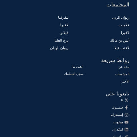
المجتمعات
ريوان الربى
بلقرفيا
فلامنت
لافيرا
لافيرا
فيلانو
أنس بن مالك
برج العليا
لافنت فيلا
ريوان الودان
روابط سريعة
اتصل بنا
نبذة عن
سجل اهتمامك
المجتمعات
الأخبار
تابعونا على
X
فيسبوك
إنستغرام
يوتيوب
لينكد إن
تيك توك