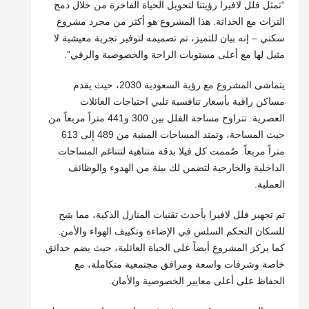
“تمثل فلل لافيرا رؤيتنا لتحويل الحياة الفاخرة من خلال دمج
التراث مع الحداثة. هذا المشروع هو أكثر من مجرد مشروع
سكني – إنه بيان للتميز، تم تصميمه لتوفير تجربة معيشية لا
مثيل لها مع أعلى مستويات الراحة والخصوصية والرقي”.
يتماشى المشروع مع رؤية السعودية 2030، حيث يقدم
مساكن راقية بأسعار تنافسية تلبي احتياجات العائلات
العصرية. تتراوح مساحة الفلل بين 300 و441 متراً مربعاً من
حيث المساحة، وتمتد المساحات المبنية من 489 إلى 613
متراً مربعاً. صُممت كل فيلا بدقة متناهية لتتناغم المساحات
الداخلية والخارجية لتضمن لك بيئة من الهدوء والوظائف
العملية.
تم تجهيز فلل لافيرا بأحدث تقنيات المنازل الذكية، مما يتيح
للسكان التحكم السلس في الإضاءة وتكييف الهواء والأمن.
كما يركز المشروع أيضاً على الحياة العائلية، حيث يضم حدائق
خاصة وشرفات واسعة ومرافق مجتمعية متكاملة، مع
الحفاظ على أعلى معايير الخصوصية والأمان.