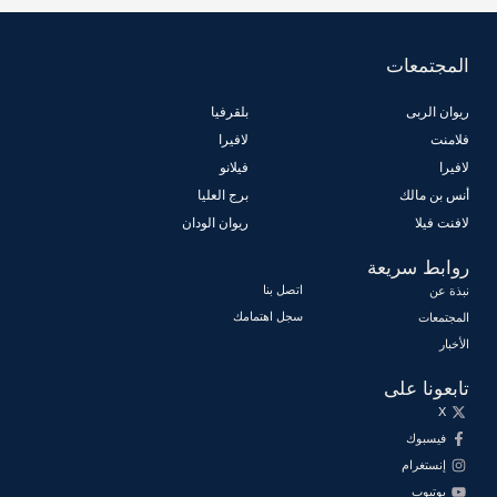
المجتمعات
ريوان الربى
بلقرفيا
فلامنت
لافيرا
لافيرا
فيلانو
أنس بن مالك
برج العليا
لافنت فيلا
ريوان الودان
روابط سريعة
اتصل بنا
نبذة عن
سجل اهتمامك
المجتمعات
الأخبار
تابعونا على
X
فيسبوك
إنستغرام
يوتيوب