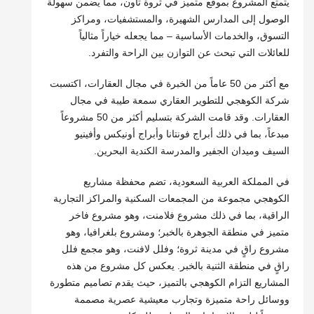
يتمتع المشروع بموقع متميز في ثروة تاون، مما يضمن سهولة
الوصول إلى المدارس الشهيرة، والمستشفيات، ومراكز
التسوق، والخدمات الأساسية – مما يجعله خياراً مثالياً
للعائلات التي تبحث عن التوازن بين الراحة والتفرد.
مع أكثر من 50 عاماً من الخبرة في مجال العقارات، اكتسبت
شركة الكوهجي للتطوير العقاري سمعة طيبة في مجال
العقارات. وقد قامت الشركة بتسليم أكثر من 50 مشروعاً
مبدعاً، بما في ذلك أبراج فونتانا وأبراج أونيكس وأفينيو
السيف وميدان الجفير والمدرسة الكندية البحرين.
في المملكة العربية السعودية، تضم محفظة مشاريع
الكوهجي مجموعة من المجمعات السكنية والمراكز التجارية
الراقية، بما في ذلك مشروع فلامنت، وهو مشروع فاخر
متميز في منطقة الجوهرة بالخبر؛ ومشروع بلغرافيا، وهو
مشروع راقٍ في مدينة ثروة؛ وفلل لافنت، وهو مجمع فلل
راقٍ في منطقة الثنية بالخبر. يعكس كل مشروع من هذه
المشاريع التزام الكوهجي بالتميز، حيث يقدم تصاميم متطورة
ووسائل راحة متميزة وتجارب معيشية عصرية مصممة