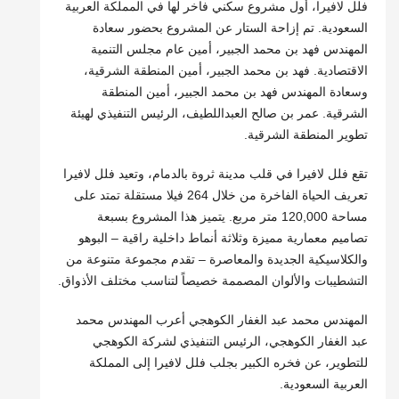
فلل لافيرا، أول مشروع سكني فاخر لها في المملكة العربية
السعودية. تم إزاحة الستار عن المشروع بحضور سعادة
المهندس فهد بن محمد الجبير، أمين عام مجلس التنمية
الاقتصادية. فهد بن محمد الجبير، أمين المنطقة الشرقية،
وسعادة المهندس فهد بن محمد الجبير، أمين المنطقة
الشرقية. عمر بن صالح العبداللطيف، الرئيس التنفيذي لهيئة
تطوير المنطقة الشرقية.
تقع فلل لافيرا في قلب مدينة ثروة بالدمام، وتعيد فلل لافيرا
تعريف الحياة الفاخرة من خلال 264 فيلا مستقلة تمتد على
مساحة 120,000 متر مربع. يتميز هذا المشروع بسبعة
تصاميم معمارية مميزة وثلاثة أنماط داخلية راقية – البوهو
والكلاسيكية الجديدة والمعاصرة – تقدم مجموعة متنوعة من
التشطيبات والألوان المصممة خصيصاً لتناسب مختلف الأذواق.
المهندس محمد عبد الغفار الكوهجي أعرب المهندس محمد
عبد الغفار الكوهجي، الرئيس التنفيذي لشركة الكوهجي
للتطوير، عن فخره الكبير بجلب فلل لافيرا إلى المملكة
العربية السعودية.