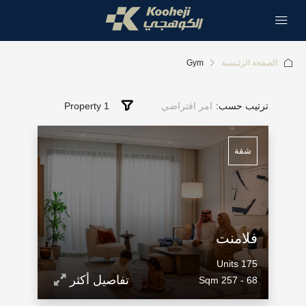
الصفحة الرئيسية
Gym
ترتيب حسب:
امر افتراضي
1 Property
شقة
فلامنت
Units
175
تفاصيل أكثر
Sqm
68 - 257