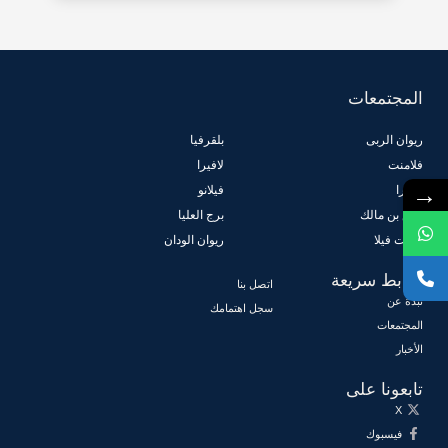
المجتمعات
ريوان الربى
بلقرفيا
فلامنت
لافيرا
→
لافيرا
فيلانو
أنس بن مالك
برج العليا
لافنت فيلا
ريوان الودان
روابط سريعة
اتصل بنا
نبذة عن
سجل اهتمامك
المجتمعات
الأخبار
تابعونا على
X
فيسبوك