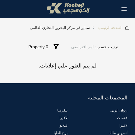
يسية
سباير في مركز البحرين التجاري العالمي
حسب:
امر افتراضي
0 Property
لم يتم العثور علي إعلانات.
المحلية
بلقرفيا
لافيرا
فيلانو
برج العليا